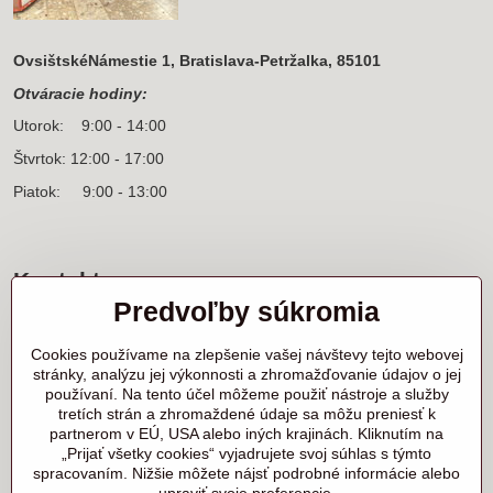
OvsištskéNámestie 1, Bratislava-Petržalka, 85101
Otváracie hodiny:
Utorok: 9:00 - 14:00
Štvrtok: 12:00 - 17:00
Piatok: 9:00 - 13:00
Kontakt
Predvoľby súkromia
Sídlo firmy a korešpondenčná adresa
Ľanová 31
Cookies používame na zlepšenie vašej návštevy tejto webovej
900 25 Chorvátsky Grob
stránky, analýzu jej výkonnosti a zhromažďovanie údajov o jej
používaní. Na tento účel môžeme použiť nástroje a služby
+421 905 818 702 p. Marek Nerád
tretích strán a zhromaždené údaje sa môžu preniesť k
+421 910 919 130 p. Michal Horník
partnerom v EÚ, USA alebo iných krajinách. Kliknutím na
+421 910 298 457 showroom
„Prijať všetky cookies“ vyjadrujete svoj súhlas s týmto
spracovaním. Nižšie môžete nájsť podrobné informácie alebo
samurai@samurai.sk