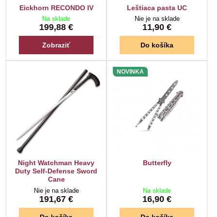
Eickhorn RECONDO IV
Leštiaca pasta UC
Na sklade
Nie je na sklade
199,88 €
11,90 €
Zobraziť
Do košíka
NOVINKA
Night Watchman Heavy
Butterfly
Duty Self-Defense Sword
Cane
Nie je na sklade
Na sklade
191,67 €
16,90 €
Do košíka
Do košíka