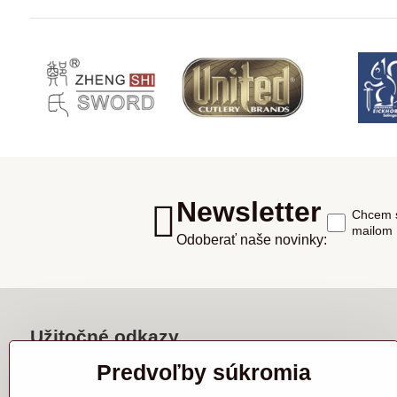
Newsletter
Chcem s
mailom
Odoberať naše novinky:
Užitočné odkazy
Predvoľby súkromia
Akciová ponuka
Ako nakupovať?