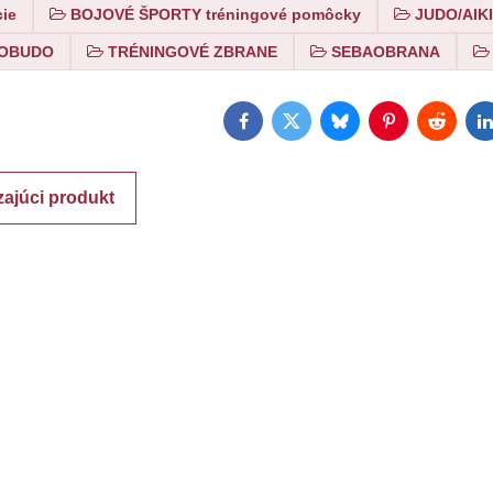
cie
BOJOVÉ ŠPORTY tréningové pomôcky
JUDO/AIKI
KOBUDO
TRÉNINGOVÉ ZBRANE
SEBAOBRANA
Facebook
Twitter
Bluesky
Pinterest
Reddit
L
ajúci produkt