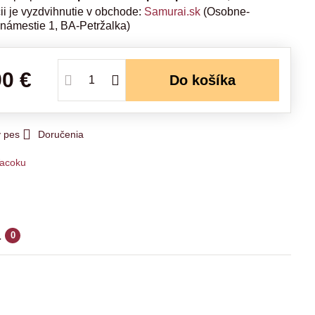
Samurai.sk
(Osobne-
 námestie 1, BA-Petržalka)
90 €
Do košíka
y pes
Doručenia
acoku
a
0