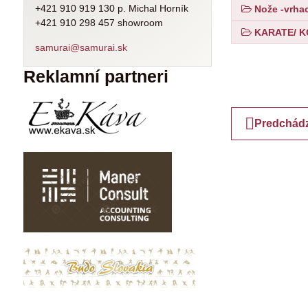
+421 910 919 130 p. Michal Horník
Nože -vrha
+421 910 298 457 showroom
KARATE/ 
samurai@samurai.sk
Reklamní partneri
Predchádz