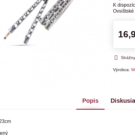
Ovsištské
16,
Strážn
Výrobca:
W
Popis
Diskusi
 23cm
rený