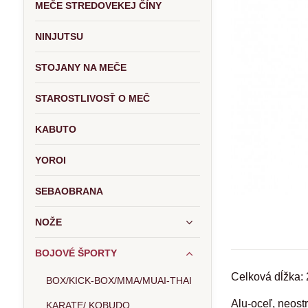
MEČE STREDOVEKEJ ČÍNY
NINJUTSU
STOJANY NA MEČE
STAROSTLIVOSŤ O MEČ
KABUTO
YOROI
SEBAOBRANA
NOŽE
BOJOVÉ ŠPORTY
Celková dĺžka:
BOX/KICK-BOX/MMA/MUAI-THAI
Alu-oceľ, neost
KARATE/ KOBUDO