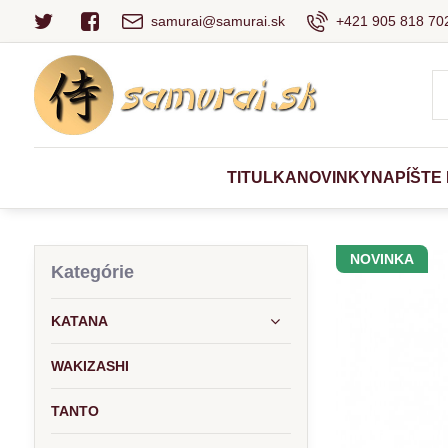
samurai@samurai.sk
+421 905 818 702
TITULKA
NOVINKY
NAPÍŠTE
NOVINKA
Kategórie
KATANA
WAKIZASHI
TANTO