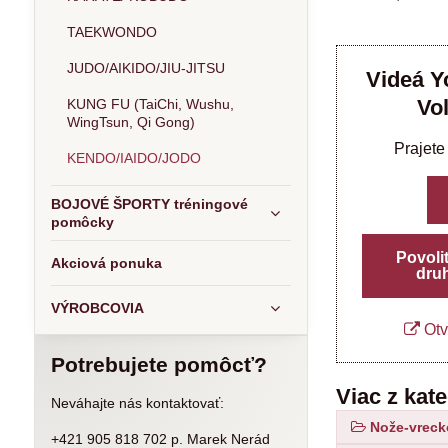
TAEKWONDO
JUDO/AIKIDO/JIU-JITSU
Videá Y
Vo
KUNG FU (TaiChi, Wushu,
WingTsun, Qi Gong)
Prajete
KENDO/IAIDO/JODO
BOJOVÉ ŠPORTY tréningové
pomôcky
Povoli
Akciová ponuka
dru
VÝROBCOVIA
Otv
Potrebujete pomôcť?
Viac z kat
Neváhajte nás kontaktovať:
Nože-vreck
+421 905 818 702 p. Marek Nerád