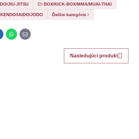
DO/JIU-JITSU
BOX/KICK-BOX/MMA/MUAI-THAI
KENDO/IAIDO/JODO
Ďalšie kategórie
inkedIn
WhatsApp
E-
mail
Nasledujúci produkt