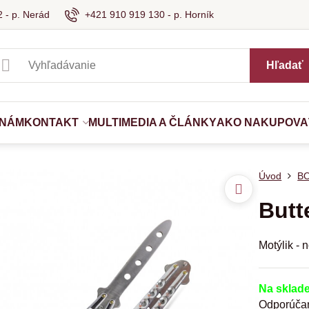
 - p. Nerád
+421 910 919 130 - p. Horník
Hľadať
 NÁM
KONTAKT
MULTIMEDIA A ČLÁNKY
AKO NAKUPOVA
Úvod
B
Butt
Motýlik - 
Na sklad