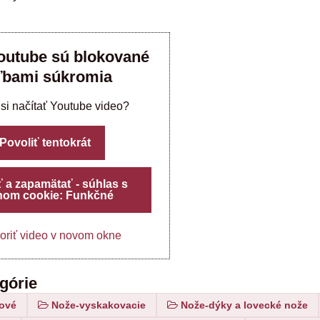
outube sú blokované
ľbami súkromia
 si načítať Youtube video?
Povoliť tentokrát
ť a zapamätať - súhlas s
hom cookie: Funkčné
oriť video v novom okne
egórie
ové
Nože-vyskakovacie
Nože-dýky a lovecké nože