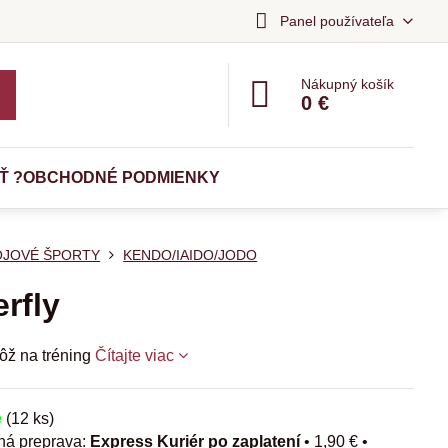
Panel používateľa
Nákupný košík
0 €
Ť ?
OBCHODNÉ PODMIENKY
OJOVÉ ŠPORTY
KENDO/IAIDO/JODO
erfly
nôž na tréning
Čítajte viac
e
(
12
ks)
Express Kuriér po zaplatení
•
1,90 €
•