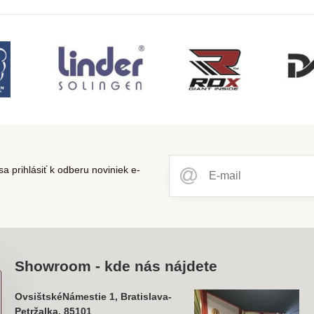
a prihlásiť k odberu noviniek e-
Showroom - kde nás nájdete
OvsištskéNámestie 1, Bratislava-
Petržalka, 85101