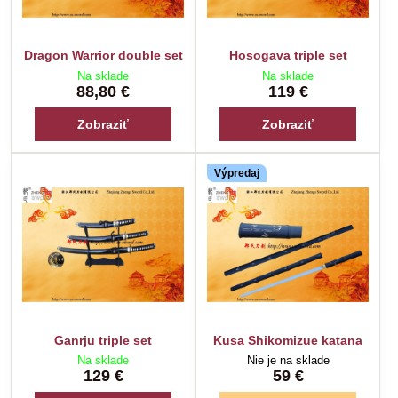
Dragon Warrior double set
Hosogava triple set
Na sklade
Na sklade
88,80 €
119 €
Zobraziť
Zobraziť
Výpredaj
Ganrju triple set
Kusa Shikomizue katana
Na sklade
Nie je na sklade
129 €
59 €