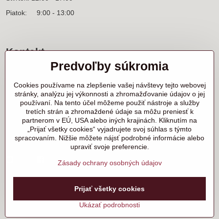
Piatok: 9:00 - 13:00
Kontakt
Predvoľby súkromia
Sídlo firmy a korešpondenčná adresa
Ľanová 31
Cookies používame na zlepšenie vašej návštevy tejto webovej
900 25 Chorvátsky Grob
stránky, analýzu jej výkonnosti a zhromažďovanie údajov o jej
používaní. Na tento účel môžeme použiť nástroje a služby
+421 905 818 702 p. Marek Nerád
tretích strán a zhromaždené údaje sa môžu preniesť k
+421 910 919 130 p. Michal Horník
partnerom v EÚ, USA alebo iných krajinách. Kliknutím na
+421 910 298 457 showroom
„Prijať všetky cookies“ vyjadrujete svoj súhlas s týmto
spracovaním. Nižšie môžete nájsť podrobné informácie alebo
samurai@samurai.sk
upraviť svoje preferencie.
Twitter
Facebook
Instagram
Zásady ochrany osobných údajov
©
2026
Copyright
Prijať všetky cookies
Predvoľby súkromia
Zásady ochrany osobných údajov
Ukázať podrobnosti
Vytvorené pomocou:
BiznisWeb.sk