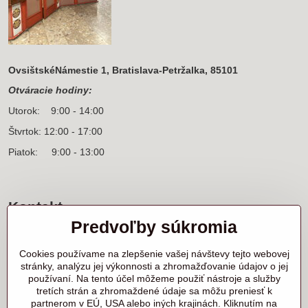
OvsištskéNámestie 1, Bratislava-Petržalka, 85101
Otváracie hodiny:
Utorok: 9:00 - 14:00
Štvrtok: 12:00 - 17:00
Piatok: 9:00 - 13:00
Kontakt
Predvoľby súkromia
Sídlo firmy a korešpondenčná adresa
Ľanová 31
Cookies používame na zlepšenie vašej návštevy tejto webovej
900 25 Chorvátsky Grob
stránky, analýzu jej výkonnosti a zhromažďovanie údajov o jej
používaní. Na tento účel môžeme použiť nástroje a služby
+421 905 818 702 p. Marek Nerád
tretích strán a zhromaždené údaje sa môžu preniesť k
+421 910 919 130 p. Michal Horník
partnerom v EÚ, USA alebo iných krajinách. Kliknutím na