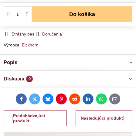
Do košíka
Strážny pes
Doručenia
Výrobca:
Eickhorn
Popis
Diskusia
0
Facebook
Twitter
Bluesky
Pinterest
Reddit
LinkedIn
WhatsApp
E-
mail
Predchádzajúci
Nasledujúci produkt
produkt