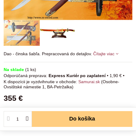
Dao - činska šabľa. Prepracovaná do detajlov.
Čítajte viac
Na sklade
(
1
ks)
Express Kuriér po zaplatení
•
1,90 €
•
Samurai.sk
(Osobne-
Ovsištské námestie 1, BA-Petržalka)
355 €
Do košíka