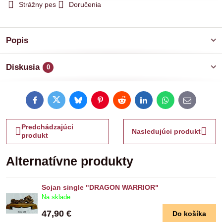
Strážny pes
Doručenia
Popis
Diskusia
0
Facebook
Twitter
Bluesky
Pinterest
Reddit
LinkedIn
WhatsApp
E-
mail
Predchádzajúci
Nasledujúci produkt
produkt
Alternatívne produkty
Sojan single "DRAGON WARRIOR"
Na sklade
47,90 €
Do košíka