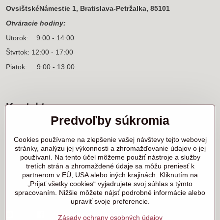
OvsištskéNámestie 1, Bratislava-Petržalka, 85101
Otváracie hodiny:
Utorok: 9:00 - 14:00
Štvrtok: 12:00 - 17:00
Piatok: 9:00 - 13:00
Kontakt
Predvoľby súkromia
Sídlo firmy a korešpondenčná adresa
Ľanová 31
Cookies používame na zlepšenie vašej návštevy tejto webovej
900 25 Chorvátsky Grob
stránky, analýzu jej výkonnosti a zhromažďovanie údajov o jej
používaní. Na tento účel môžeme použiť nástroje a služby
+421 905 818 702 p. Marek Nerád
tretích strán a zhromaždené údaje sa môžu preniesť k
+421 910 919 130 p. Michal Horník
partnerom v EÚ, USA alebo iných krajinách. Kliknutím na
+421 910 298 457 showroom
„Prijať všetky cookies“ vyjadrujete svoj súhlas s týmto
spracovaním. Nižšie môžete nájsť podrobné informácie alebo
samurai@samurai.sk
upraviť svoje preferencie.
Twitter
Facebook
Instagram
Zásady ochrany osobných údajov