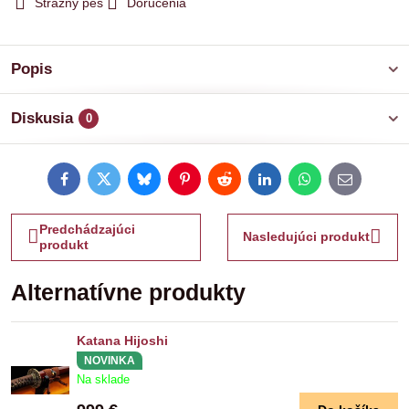
Strážny pes
Doručenia
Popis
Diskusia
0
Facebook
Twitter
Bluesky
Pinterest
Reddit
LinkedIn
WhatsApp
E-
mail
Predchádzajúci
Nasledujúci produkt
produkt
Alternatívne produkty
Katana Hijoshi
NOVINKA
Na sklade