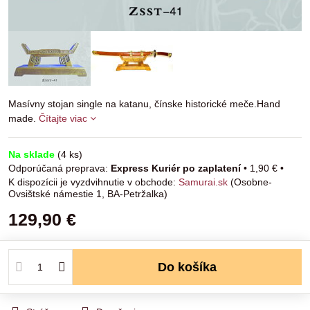
Masívny stojan single na katanu, čínske historické meče.Hand
made.
Čítajte viac
Na sklade
(
4
ks)
Express Kuriér po zaplatení
•
1,90 €
•
Samurai.sk
(Osobne-
Ovsištské námestie 1, BA-Petržalka)
129,90 €
Do košíka