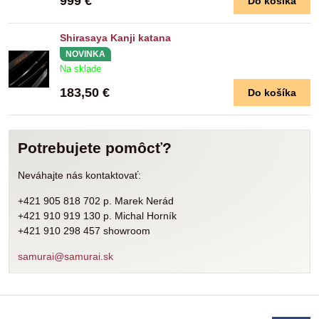
999 €
Do košíka
Shirasaya Kanji katana
NOVINKA
Na sklade
183,50 €
Do košíka
Potrebujete pomôcť?
Neváhajte nás kontaktovať:
+421 905 818 702 p. Marek Nerád
+421 910 919 130 p. Michal Horník
+421 910 298 457 showroom
samurai@samurai.sk