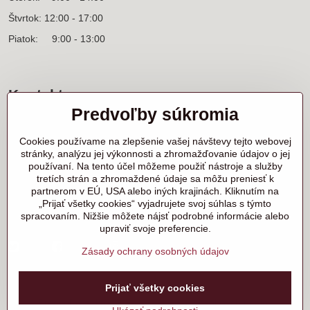
Štvrtok: 12:00 - 17:00
Piatok: 9:00 - 13:00
Kontakt
Predvoľby súkromia
Sídlo firmy a korešpondenčná adresa
Ľanová 31
Cookies používame na zlepšenie vašej návštevy tejto webovej
900 25 Chorvátsky Grob
stránky, analýzu jej výkonnosti a zhromažďovanie údajov o jej
používaní. Na tento účel môžeme použiť nástroje a služby
+421 905 818 702 p. Marek Nerád
tretích strán a zhromaždené údaje sa môžu preniesť k
+421 910 919 130 p. Michal Horník
partnerom v EÚ, USA alebo iných krajinách. Kliknutím na
+421 910 298 457 showroom
„Prijať všetky cookies“ vyjadrujete svoj súhlas s týmto
spracovaním. Nižšie môžete nájsť podrobné informácie alebo
samurai@samurai.sk
upraviť svoje preferencie.
Twitter
Facebook
Instagram
Zásady ochrany osobných údajov
Prijať všetky cookies
©
2026
Copyright
Predvoľby súkromia
Zásady ochrany osobných údajov