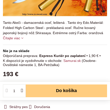
Tanto Akeči - damacenská oceľ, leštená . Tanto éry Edo.Materiál:
Folded High Carbon Steel - prekladaná oceľ. Ručne kovaný
japonský bojový nôž.Shirasaya. Extrémne ostrý.Farba: oranžová
Čítajte viac
Nie je na sklade
Express Kuriér po zaplatení
•
1,90 €
•
Samurai.sk
(Osobne-
Ovsištské námestie 1, BA-Petržalka)
193 €
Do košíka
Strážny pes
Doručenia