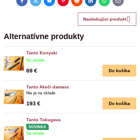
Facebook
Twitter
Bluesky
Pinterest
Reddit
LinkedIn
WhatsApp
E-
mail
Nasledujúci produkt
Alternatívne produkty
Tanto Konyaki
Na sklade
69 €
Do košíka
Tanto Akeči damasc
Nie je na sklade
193 €
Do košíka
Tanto Tokugava
NOVINKA
Na sklade