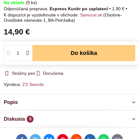
Na sklade
(
9
ks)
Express Kuriér po zaplatení
•
1,90 €
•
Samurai.sk
(Osobne-
Ovsištské námestie 1, BA-Petržalka)
14,90 €
Do košíka
Strážny pes
Doručenia
Výrobca:
ZS Swords
Popis
Diskusia
0