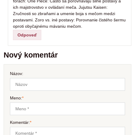
fórach: One Piece: Často sa porovnávajú silné postavy a
ich majstrovstvo v ovládaní meča. Jujutsu Kaisen:
Zručnosti so zbraňami a umenie boja s mečom medzi
postavami. Zoro vs. iné postavy: Porovnanie čistého šermu
oproti obyčajnému mávaniu mečom.
Odpoveď
Nový komentár
Názov:
Meno:
*
Komentár:
*