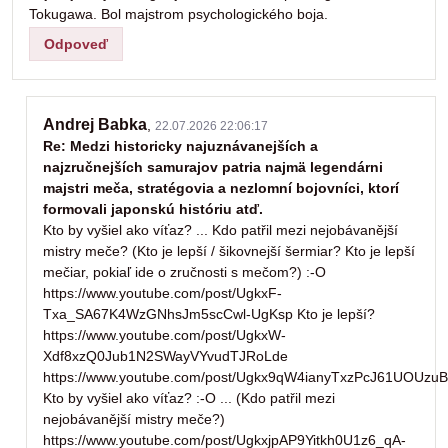
Tokugawa. Bol majstrom psychologického boja.
Odpoveď
Andrej Babka
,
22.07.2026 22:06:17
Re: Medzi historicky najuznávanejších a
najzručnejších samurajov patria najmä legendárni
majstri meča, stratégovia a nezlomní bojovníci, ktorí
formovali japonskú históriu atď.
Kto by vyšiel ako víťaz? ... Kdo patřil mezi nejobávanější
mistry meče? (Kto je lepší / šikovnejší šermiar? Kto je lepší
mečiar, pokiaľ ide o zručnosti s mečom?) :-O
https://www.youtube.com/post/UgkxF-
Txa_SA67K4WzGNhsJm5scCwl-UgKsp Kto je lepší?
https://www.youtube.com/post/UgkxW-
Xdf8xzQ0Jub1N2SWayVYvudTJRoLde
https://www.youtube.com/post/Ugkx9qW4ianyTxzPcJ61UOUzu
Kto by vyšiel ako víťaz? :-O ... (Kdo patřil mezi
nejobávanější mistry meče?)
https://www.youtube.com/post/UgkxjpAP9Yitkh0U1z6_qA-