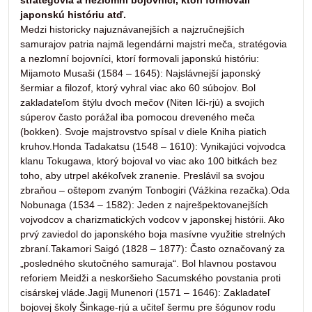
stratégovia a nezlomní bojovníci, ktorí formovali
japonskú históriu atď.
Medzi historicky najuznávanejších a najzručnejších
samurajov patria najmä legendárni majstri meča, stratégovia
a nezlomní bojovníci, ktorí formovali japonskú históriu:
Mijamoto Musaši (1584 – 1645): Najslávnejší japonský
šermiar a filozof, ktorý vyhral viac ako 60 súbojov. Bol
zakladateľom štýlu dvoch mečov (Niten Iči-rjú) a svojich
súperov často porážal iba pomocou dreveného meča
(bokken). Svoje majstrovstvo spísal v diele Kniha piatich
kruhov.Honda Tadakatsu (1548 – 1610): Vynikajúci vojvodca
klanu Tokugawa, ktorý bojoval vo viac ako 100 bitkách bez
toho, aby utrpel akékoľvek zranenie. Preslávil sa svojou
zbraňou – oštepom zvaným Tonbogiri (Vážkina rezačka).Oda
Nobunaga (1534 – 1582): Jeden z najrešpektovanejších
vojvodcov a charizmatických vodcov v japonskej histórii. Ako
prvý zaviedol do japonského boja masívne využitie strelných
zbraní.Takamori Saigó (1828 – 1877): Často označovaný za
„posledného skutočného samuraja“. Bol hlavnou postavou
reforiem Meidži a neskoršieho Sacumského povstania proti
cisárskej vláde.Jagij Munenori (1571 – 1646): Zakladateľ
bojovej školy Šinkage-rjú a učiteľ šermu pre šógunov rodu