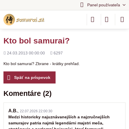
Panel používateľa
Kto bol samurai?
Pridané
Počet
24.03.2013 00:00:00
6297
zobrazení
Kto bol samurai? Zbrane - krátky prehľad.
Späť na príspevok
Komentáre (2)
A.B.
,
22.07.2026 22:00:30
Medzi historicky najuznávanejších a najzručnejších
samurajov patria najmä legendárni majstri meča,