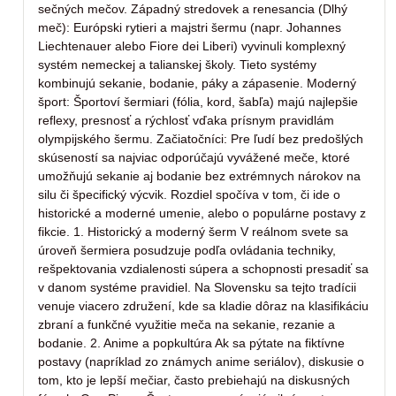
sečných mečov. Západný stredovek a renesancia (Dlhý
meč): Európski rytieri a majstri šermu (napr. Johannes
Liechtenauer alebo Fiore dei Liberi) vyvinuli komplexný
systém nemeckej a talianskej školy. Tieto systémy
kombinujú sekanie, bodanie, páky a zápasenie. Moderný
šport: Športoví šermiari (fólia, kord, šabľa) majú najlepšie
reflexy, presnosť a rýchlosť vďaka prísnym pravidlám
olympijského šermu. Začiatočníci: Pre ľudí bez predošlých
skúseností sa najviac odporúčajú vyvážené meče, ktoré
umožňujú sekanie aj bodanie bez extrémnych nárokov na
silu či špecifický výcvik. Rozdiel spočíva v tom, či ide o
historické a moderné umenie, alebo o populárne postavy z
fikcie. 1. Historický a moderný šerm V reálnom svete sa
úroveň šermiera posudzuje podľa ovládania techniky,
rešpektovania vzdialenosti súpera a schopnosti presadiť sa
v danom systéme pravidiel. Na Slovensku sa tejto tradícii
venuje viacero združení, kde sa kladie dôraz na klasifikáciu
zbraní a funkčné využitie meča na sekanie, rezanie a
bodanie. 2. Anime a popkultúra Ak sa pýtate na fiktívne
postavy (napríklad zo známych anime seriálov), diskusie o
tom, kto je lepší mečiar, často prebiehajú na diskusných