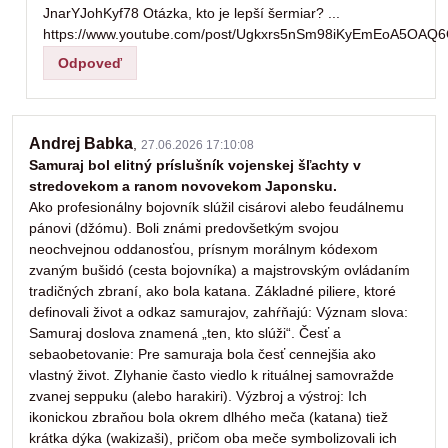
JnarYJohKyf78 Otázka, kto je lepší šermiar? ...
https://www.youtube.com/post/Ugkxrs5nSm98iKyEmEoA5OAQ
Odpoveď
Andrej Babka
,
27.06.2026 17:10:08
Samuraj bol elitný príslušník vojenskej šľachty v
stredovekom a ranom novovekom Japonsku.
Ako profesionálny bojovník slúžil cisárovi alebo feudálnemu
pánovi (džómu). Boli známi predovšetkým svojou
neochvejnou oddanosťou, prísnym morálnym kódexom
zvaným bušidó (cesta bojovníka) a majstrovským ovládaním
tradičných zbraní, ako bola katana. Základné piliere, ktoré
definovali život a odkaz samurajov, zahŕňajú: Význam slova:
Samuraj doslova znamená „ten, kto slúži“. Česť a
sebaobetovanie: Pre samuraja bola česť cennejšia ako
vlastný život. Zlyhanie často viedlo k rituálnej samovražde
zvanej seppuku (alebo harakiri). Výzbroj a výstroj: Ich
ikonickou zbraňou bola okrem dlhého meča (katana) tiež
krátka dýka (wakizaši), pričom oba meče symbolizovali ich