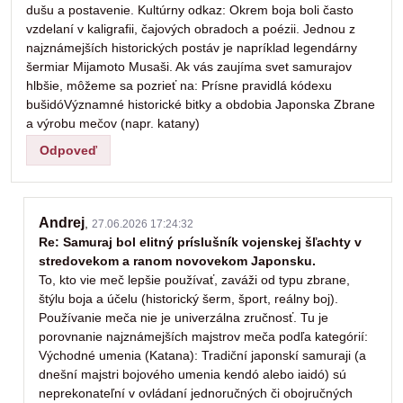
dušu a postavenie. Kultúrny odkaz: Okrem boja boli často
vzdelaní v kaligrafii, čajových obradoch a poézii. Jednou z
najznámejších historických postáv je napríklad legendárny
šermiar Mijamoto Musaši. Ak vás zaujíma svet samurajov
hlbšie, môžeme sa pozrieť na: Prísne pravidlá kódexu
bušidóVýznamné historické bitky a obdobia Japonska Zbrane
a výrobu mečov (napr. katany)
Odpoveď
Andrej
,
27.06.2026 17:24:32
Re: Samuraj bol elitný príslušník vojenskej šľachty v
stredovekom a ranom novovekom Japonsku.
To, kto vie meč lepšie používať, zaváži od typu zbrane,
štýlu boja a účelu (historický šerm, šport, reálny boj).
Používanie meča nie je univerzálna zručnosť. Tu je
porovnanie najznámejších majstrov meča podľa kategórií:
Východné umenia (Katana): Tradiční japonskí samuraji (a
dnešní majstri bojového umenia kendó alebo iaidó) sú
neprekonateľní v ovládaní jednoručných či obojručných