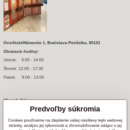
OvsištskéNámestie 1, Bratislava-Petržalka, 85101
Otváracie hodiny:
Utorok: 9:00 - 14:00
Štvrtok: 12:00 - 17:00
Piatok: 9:00 - 13:00
Kontakt
Predvoľby súkromia
Sídlo firmy a korešpondenčná adresa
Ľanová 31
Cookies používame na zlepšenie vašej návštevy tejto webovej
900 25 Chorvátsky Grob
stránky, analýzu jej výkonnosti a zhromažďovanie údajov o jej