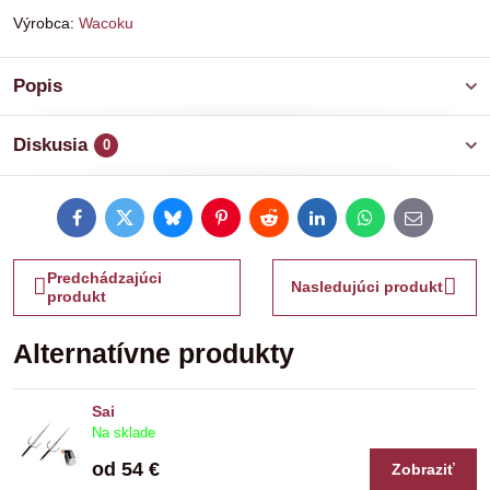
Výrobca:
Wacoku
Popis
Diskusia
0
Facebook
Twitter
Bluesky
Pinterest
Reddit
LinkedIn
WhatsApp
E-
mail
Predchádzajúci
Nasledujúci produkt
produkt
Alternatívne produkty
Sai
Na sklade
od 54 €
Zobraziť