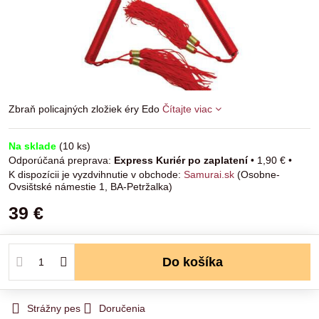
Zbraň policajných zložiek éry Edo
Čítajte viac
Na sklade
(
10
ks)
Express Kuriér po zaplatení
•
1,90 €
•
Samurai.sk
(Osobne-
Ovsištské námestie 1, BA-Petržalka)
39 €
Do košíka
Strážny pes
Doručenia