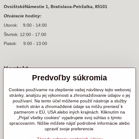
OvsištskéNámestie 1, Bratislava-Petržalka, 85101
Otváracie hodiny:
Utorok: 9:00 - 14:00
Štvrtok: 12:00 - 17:00
Piatok: 9:00 - 13:00
Kontakt
Predvoľby súkromia
Sídlo firmy a korešpondenčná adresa
Ľanová 31
Cookies používame na zlepšenie vašej návštevy tejto webovej
900 25 Chorvátsky Grob
stránky, analýzu jej výkonnosti a zhromažďovanie údajov o jej
používaní. Na tento účel môžeme použiť nástroje a služby
+421 905 818 702 p. Marek Nerád
tretích strán a zhromaždené údaje sa môžu preniesť k
+421 910 919 130 p. Michal Horník
partnerom v EÚ, USA alebo iných krajinách. Kliknutím na
+421 910 298 457 showroom
„Prijať všetky cookies“ vyjadrujete svoj súhlas s týmto
spracovaním. Nižšie môžete nájsť podrobné informácie alebo
samurai@samurai.sk
upraviť svoje preferencie.
Twitter
Facebook
Instagram