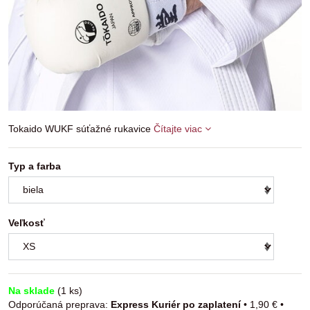
Tokaido WUKF súťažné rukavice
Čítajte viac
Typ a farba
Veľkosť
Na sklade
(
1
ks)
Express Kuriér po zaplatení
•
1,90 €
•