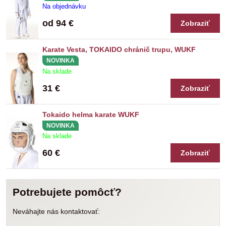
Na objednávku
od 94 €
Zobraziť
Karate Vesta, TOKAIDO chránič trupu, WUKF
NOVINKA
Na sklade
31 €
Zobraziť
Tokaido helma karate WUKF
NOVINKA
Na sklade
60 €
Zobraziť
Potrebujete pomôcť?
Neváhajte nás kontaktovať: