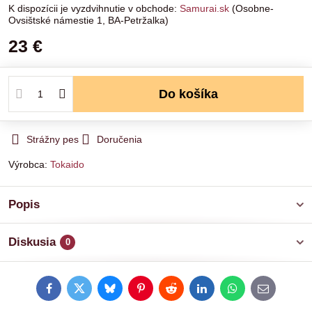
Samurai.sk
(Osobne-
Ovsištské námestie 1, BA-Petržalka)
23 €
Do košíka
Strážny pes
Doručenia
Výrobca:
Tokaido
Popis
Diskusia
0
Facebook
Twitter
Bluesky
Pinterest
Reddit
LinkedIn
WhatsApp
E-
mail