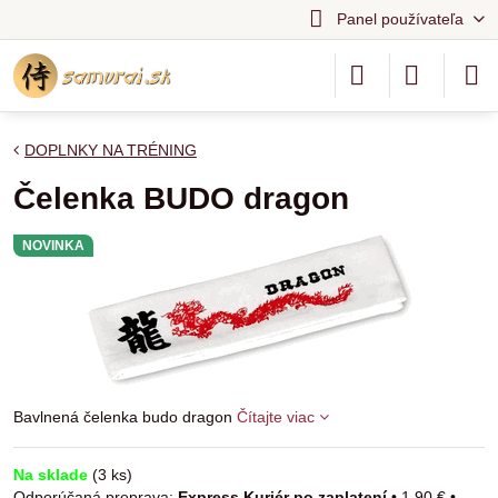
Panel používateľa
DOPLNKY NA TRÉNING
Čelenka BUDO dragon
NOVINKA
Bavlnená čelenka budo dragon
Čítajte viac
Na sklade
(
3
ks)
Express Kuriér po zaplatení
•
1,90 €
•