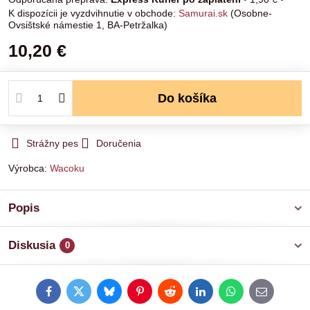
Samurai.sk
(Osobne-
Ovsištské námestie 1, BA-Petržalka)
10,20 €
Do košíka
Strážny pes
Doručenia
Výrobca:
Wacoku
Popis
Diskusia
0
Facebook
Twitter
Bluesky
Pinterest
Reddit
LinkedIn
WhatsApp
E-
mail