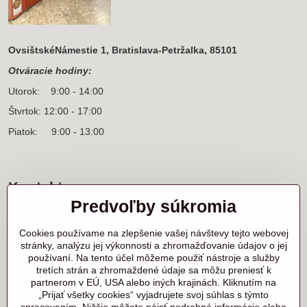
OvsištskéNámestie 1, Bratislava-Petržalka, 85101
Otváracie hodiny:
Utorok: 9:00 - 14:00
Štvrtok: 12:00 - 17:00
Piatok: 9:00 - 13:00
Kontakt
Predvoľby súkromia
Sídlo firmy a korešpondenčná adresa
Ľanová 31
Cookies používame na zlepšenie vašej návštevy tejto webovej
900 25 Chorvátsky Grob
stránky, analýzu jej výkonnosti a zhromažďovanie údajov o jej
používaní. Na tento účel môžeme použiť nástroje a služby
+421 905 818 702 p. Marek Nerád
tretích strán a zhromaždené údaje sa môžu preniesť k
+421 910 919 130 p. Michal Horník
partnerom v EÚ, USA alebo iných krajinách. Kliknutím na
+421 910 298 457 showroom
„Prijať všetky cookies“ vyjadrujete svoj súhlas s týmto