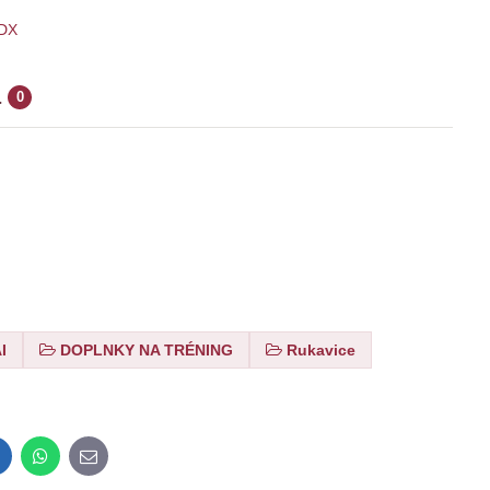
DX
a
0
I
DOPLNKY NA TRÉNING
Rukavice
inkedIn
WhatsApp
E-
mail