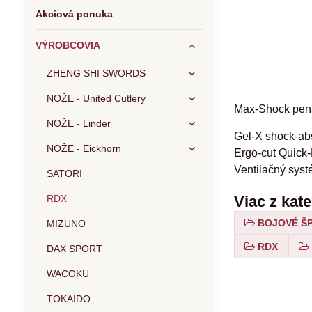
Akciová ponuka
VÝROBCOVIA
ZHENG SHI SWORDS
NOŽE - United Cutlery
Max-Shock pena
NOŽE - Linder
Gel-X shock-ab
NOŽE - Eickhorn
Ergo-cut Quick
Ventilačný syst
SATORI
RDX
Viac z kat
BOJOVÉ ŠP
MIZUNO
RDX
DAX SPORT
WACOKU
TOKAIDO