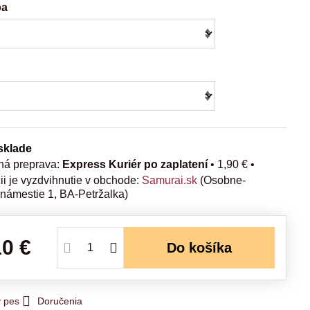
ba
 sklade
Express Kuriér po zaplatení
•
1,90 €
•
Samurai.sk
(Osobne-
 námestie 1, BA-Petržalka)
10 €
Do košíka
y pes
Doručenia