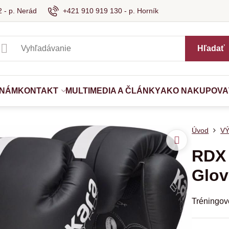
 - p. Nerád
+421 910 919 130 - p. Horník
Hľadať
 NÁM
KONTAKT
MULTIMEDIA A ČLÁNKY
AKO NAKUPOVA
Úvod
V
RDX 
Glov
Tréningov