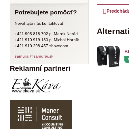
Predchádz
Potrebujete pomôcť?
Neváhajte nás kontaktovať:
Alternat
+421 905 818 702 p. Marek Nerád
+421 910 919 130 p. Michal Horník
+421 910 298 457 showroom
B
samurai@samurai.sk
Reklamní partneri