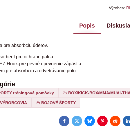
Výrobca:
R
Popis
Diskusi
 pre absorbciu úderov.
sorbent pre ochranu palca.
-EZ Hook-pre pevné upevnenie zápästia
ém pre absorbciu a odvetrávanie potu.
egórie
ORTY tréningové pomôcky
BOX/KICK-BOX/MMA/MUAI-THA
VÝROBCOVIA
BOJOVÉ ŠPORTY
Facebook
Twitter
Bluesky
Pinterest
Reddit
L