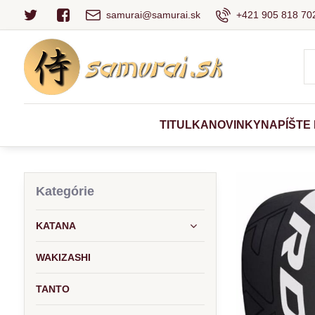
samurai@samurai.sk
+421 905 818 702
TITULKA
NOVINKY
NAPÍŠTE
Kategórie
KATANA
WAKIZASHI
TANTO