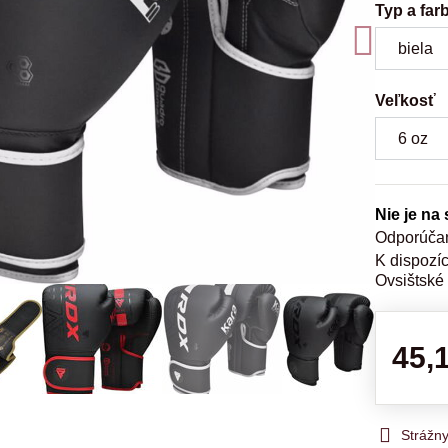
Typ a far
Veľkosť
Nie je na
Ovsištské
45,
Strážn