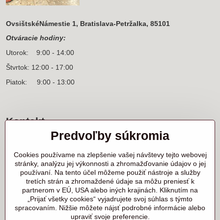
OvsištskéNámestie 1, Bratislava-Petržalka, 85101
Otváracie hodiny:
Utorok: 9:00 - 14:00
Štvrtok: 12:00 - 17:00
Piatok: 9:00 - 13:00
Kontakt
Predvoľby súkromia
Sídlo firmy a korešpondenčná adresa
Ľanová 31
Cookies používame na zlepšenie vašej návštevy tejto webovej
900 25 Chorvátsky Grob
stránky, analýzu jej výkonnosti a zhromažďovanie údajov o jej
používaní. Na tento účel môžeme použiť nástroje a služby
+421 905 818 702 p. Marek Nerád
tretích strán a zhromaždené údaje sa môžu preniesť k
+421 910 919 130 p. Michal Horník
partnerom v EÚ, USA alebo iných krajinách. Kliknutím na
+421 910 298 457 showroom
„Prijať všetky cookies“ vyjadrujete svoj súhlas s týmto
spracovaním. Nižšie môžete nájsť podrobné informácie alebo
samurai@samurai.sk
upraviť svoje preferencie.