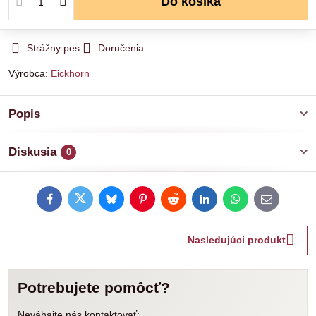
Do košíka
Strážny pes
Doručenia
Výrobca:
Eickhorn
Popis
Diskusia
0
Facebook
Twitter
Bluesky
Pinterest
Reddit
LinkedIn
WhatsApp
E-
mail
Nasledujúci produkt
Potrebujete pomôcť?
Neváhajte nás kontaktovať: