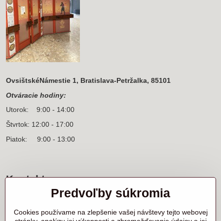
OvsištskéNámestie 1, Bratislava-Petržalka, 85101
Otváracie hodiny:
Utorok: 9:00 - 14:00
Štvrtok: 12:00 - 17:00
Piatok: 9:00 - 13:00
Kontakt
Predvoľby súkromia
Sídlo firmy a korešpondenčná adresa
Ľanová 31
Cookies používame na zlepšenie vašej návštevy tejto webovej
900 25 Chorvátsky Grob