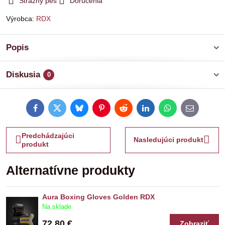
Strážny pes
Doručenia
Výrobca:
RDX
Popis
Diskusia
0
Facebook
Twitter
Bluesky
Pinterest
Reddit
LinkedIn
WhatsApp
E-
mail
Predchádzajúci
Nasledujúci produkt
produkt
Alternatívne produkty
Aura Boxing Gloves Golden RDX
Na sklade
72,80 €
Zobraziť