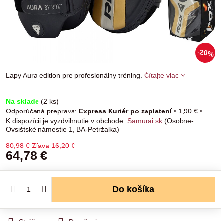
20%
Lapy Aura edition pre profesionálny tréning.
Čítajte viac
Na sklade
(
2
ks)
Express Kuriér po zaplatení
•
1,90 €
•
Samurai.sk
(Osobne-
Ovsištské námestie 1, BA-Petržalka)
80,98 €
Zľava
16,20 €
64,78 €
Do košíka