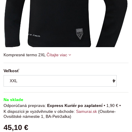
Kompresné termo 2XL
Čítajte viac
Veľkosť
Na sklade
Express Kuriér po zaplatení
•
1,90 €
•
Samurai.sk
(Osobne-
Ovsištské námestie 1, BA-Petržalka)
45,10 €