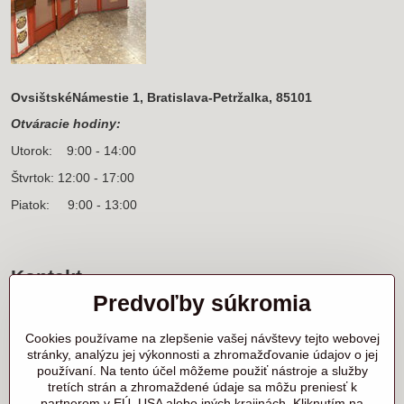
OvsištskéNámestie 1, Bratislava-Petržalka, 85101
Otváracie hodiny:
Utorok: 9:00 - 14:00
Štvrtok: 12:00 - 17:00
Piatok: 9:00 - 13:00
Kontakt
Predvoľby súkromia
Sídlo firmy a korešpondenčná adresa
Ľanová 31
Cookies používame na zlepšenie vašej návštevy tejto webovej
900 25 Chorvátsky Grob
stránky, analýzu jej výkonnosti a zhromažďovanie údajov o jej
používaní. Na tento účel môžeme použiť nástroje a služby
+421 905 818 702 p. Marek Nerád
tretích strán a zhromaždené údaje sa môžu preniesť k
+421 910 919 130 p. Michal Horník
partnerom v EÚ, USA alebo iných krajinách. Kliknutím na