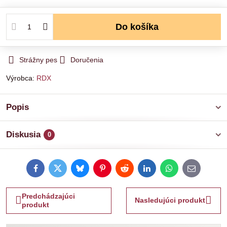
Do košíka
Strážny pes
Doručenia
Výrobca:
RDX
Popis
Diskusia
0
Facebook
Twitter
Bluesky
Pinterest
Reddit
LinkedIn
WhatsApp
E-
mail
Predchádzajúci
Nasledujúci produkt
produkt