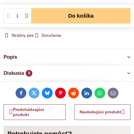
Do košíka
Strážny pes
Doručenia
Popis
Diskusia
0
Facebook
Twitter
Bluesky
Pinterest
Reddit
LinkedIn
WhatsApp
E-
mail
Predchádzajúci
Nasledujúci produkt
produkt
Potrebujete pomôcť?