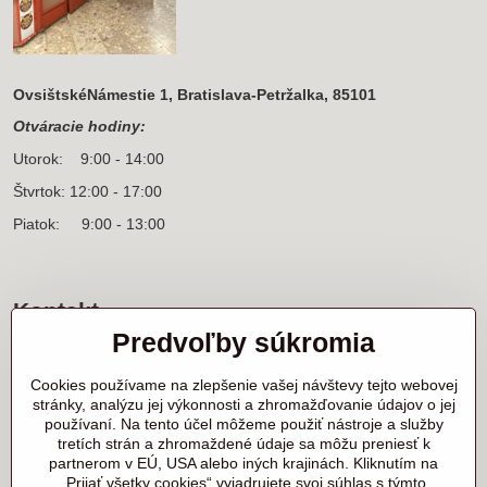
OvsištskéNámestie 1, Bratislava-Petržalka, 85101
Otváracie hodiny:
Utorok: 9:00 - 14:00
Štvrtok: 12:00 - 17:00
Piatok: 9:00 - 13:00
Kontakt
Predvoľby súkromia
Sídlo firmy a korešpondenčná adresa
Ľanová 31
Cookies používame na zlepšenie vašej návštevy tejto webovej
900 25 Chorvátsky Grob
stránky, analýzu jej výkonnosti a zhromažďovanie údajov o jej
používaní. Na tento účel môžeme použiť nástroje a služby
+421 905 818 702 p. Marek Nerád
tretích strán a zhromaždené údaje sa môžu preniesť k
+421 910 919 130 p. Michal Horník
partnerom v EÚ, USA alebo iných krajinách. Kliknutím na
+421 910 298 457 showroom
„Prijať všetky cookies“ vyjadrujete svoj súhlas s týmto