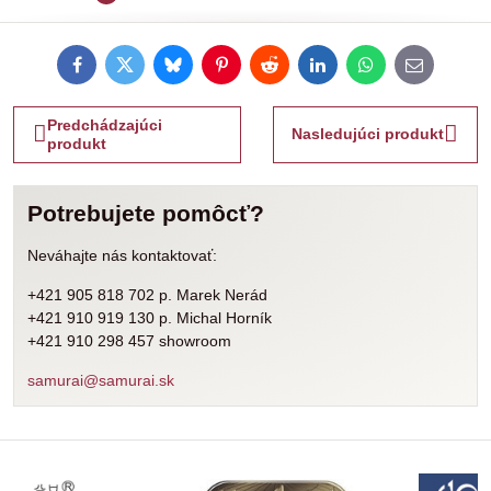
Facebook
Twitter
Bluesky
Pinterest
Reddit
LinkedIn
WhatsApp
E-
mail
Predchádzajúci
Nasledujúci produkt
produkt
Potrebujete pomôcť?
Neváhajte nás kontaktovať:
+421 905 818 702 p. Marek Nerád
+421 910 919 130 p. Michal Horník
+421 910 298 457 showroom
samurai@samurai.sk