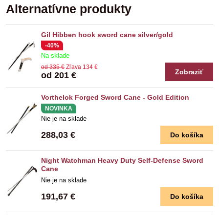
Alternatívne produkty
Gil Hibben hook sword cane silver/gold
-40%
Na sklade
od 335 €
Zľava 134 €
Zobraziť
od 201 €
Vorthelok Forged Sword Cane - Gold Edition
NOVINKA
Nie je na sklade
288,03 €
Do košíka
Night Watchman Heavy Duty Self-Defense Sword
Cane
Nie je na sklade
191,67 €
Do košíka