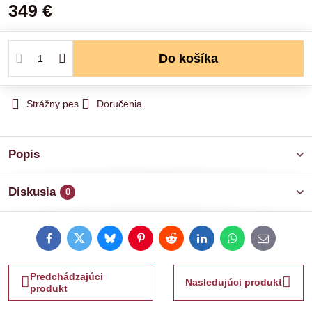
349 €
Do košíka
Strážny pes
Doručenia
Popis
Diskusia
0
Facebook
Twitter
Bluesky
Pinterest
Reddit
LinkedIn
WhatsApp
E-
mail
Predchádzajúci
Nasledujúci produkt
produkt