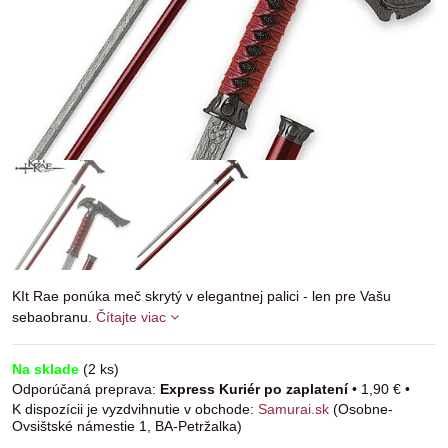
KIt Rae ponúka meč skrytý v elegantnej palici - len pre Vašu
sebaobranu.
Čítajte viac
Na sklade
(
2
ks)
Express Kuriér po zaplatení
•
1,90 €
•
Samurai.sk
(Osobne-
Ovsištské námestie 1, BA-Petržalka)