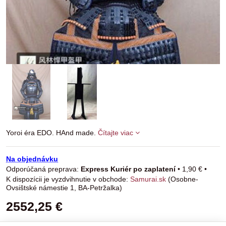
Yoroi éra EDO. HAnd made.
Čítajte viac
Na objednávku
Express Kuriér po zaplatení
•
1,90 €
•
Samurai.sk
(Osobne-
Ovsištské námestie 1, BA-Petržalka)
2552,25 €