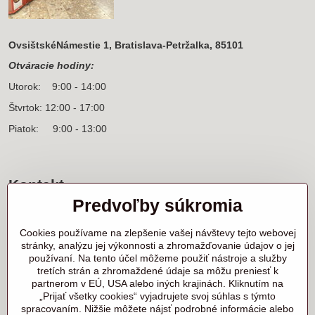
OvsištskéNámestie 1, Bratislava-Petržalka, 85101
Otváracie hodiny:
Utorok: 9:00 - 14:00
Štvrtok: 12:00 - 17:00
Piatok: 9:00 - 13:00
Kontakt
Predvoľby súkromia
Sídlo firmy a korešpondenčná adresa
Ľanová 31
Cookies používame na zlepšenie vašej návštevy tejto webovej
900 25 Chorvátsky Grob
stránky, analýzu jej výkonnosti a zhromažďovanie údajov o jej
používaní. Na tento účel môžeme použiť nástroje a služby
+421 905 818 702 p. Marek Nerád
tretích strán a zhromaždené údaje sa môžu preniesť k
+421 910 919 130 p. Michal Horník
partnerom v EÚ, USA alebo iných krajinách. Kliknutím na
+421 910 298 457 showroom
„Prijať všetky cookies“ vyjadrujete svoj súhlas s týmto
spracovaním. Nižšie môžete nájsť podrobné informácie alebo
samurai@samurai.sk