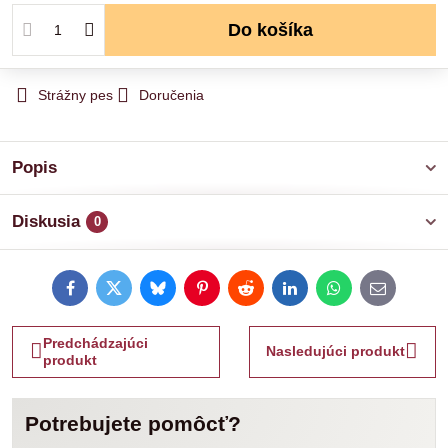
Do košíka
Strážny pes
Doručenia
Popis
Diskusia
0
Facebook
Twitter
Bluesky
Pinterest
Reddit
LinkedIn
WhatsApp
E-
mail
Predchádzajúci
Nasledujúci produkt
produkt
Potrebujete pomôcť?