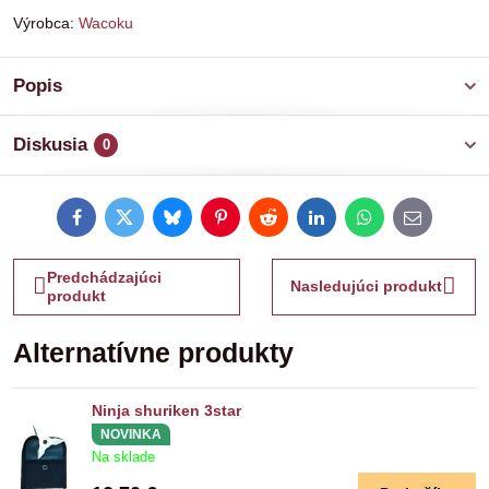
Výrobca:
Wacoku
Popis
Diskusia
0
Facebook
Twitter
Bluesky
Pinterest
Reddit
LinkedIn
WhatsApp
E-
mail
Predchádzajúci
Nasledujúci produkt
produkt
Alternatívne produkty
Ninja shuriken 3star
NOVINKA
Na sklade