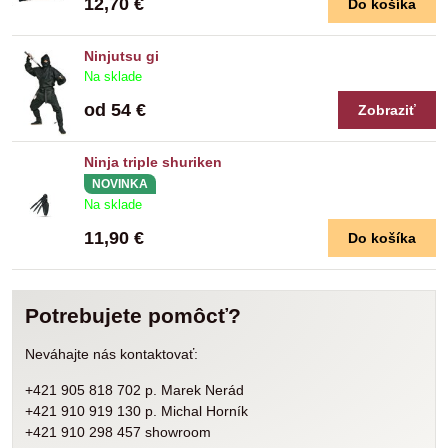
12,70 €
Do košíka
Ninjutsu gi
Na sklade
od 54 €
Zobraziť
Ninja triple shuriken
NOVINKA
Na sklade
11,90 €
Do košíka
Potrebujete pomôcť?
Neváhajte nás kontaktovať:
+421 905 818 702 p. Marek Nerád
+421 910 919 130 p. Michal Horník
+421 910 298 457 showroom