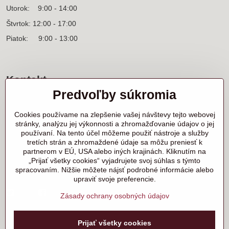
Utorok: 9:00 - 14:00
Štvrtok: 12:00 - 17:00
Piatok: 9:00 - 13:00
Kontakt
Predvoľby súkromia
Sídlo firmy a korešpondenčná adresa
Ľanová 31
Cookies používame na zlepšenie vašej návštevy tejto webovej
900 25 Chorvátsky Grob
stránky, analýzu jej výkonnosti a zhromažďovanie údajov o jej
používaní. Na tento účel môžeme použiť nástroje a služby
+421 905 818 702 p. Marek Nerád
tretích strán a zhromaždené údaje sa môžu preniesť k
+421 910 919 130 p. Michal Horník
partnerom v EÚ, USA alebo iných krajinách. Kliknutím na
+421 910 298 457 showroom
„Prijať všetky cookies“ vyjadrujete svoj súhlas s týmto
spracovaním. Nižšie môžete nájsť podrobné informácie alebo
samurai@samurai.sk
upraviť svoje preferencie.
Twitter
Facebook
Instagram
Zásady ochrany osobných údajov
©
2026
Copyright
Prijať všetky cookies