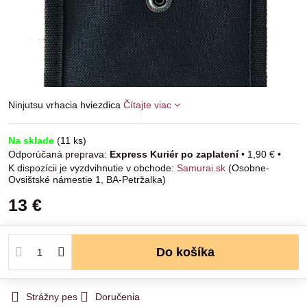
Ninjutsu vrhacia hviezdica
Čítajte viac
Na sklade
(
11
ks)
Express Kuriér po zaplatení
•
1,90 €
•
Samurai.sk
(Osobne-
Ovsištské námestie 1, BA-Petržalka)
13 €
Do košíka
Strážny pes
Doručenia