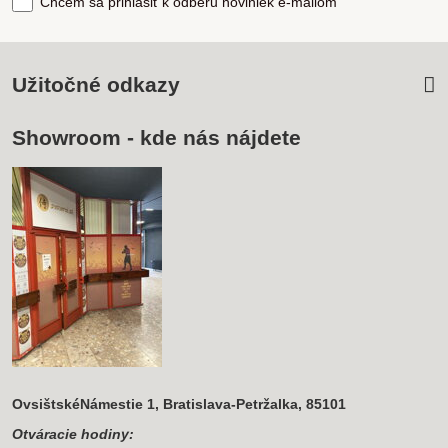
Chcem sa prihlásiť k odberu noviniek e-mailom
Užitočné odkazy
Showroom - kde nás nájdete
OvsištskéNámestie 1, Bratislava-Petržalka, 85101
Otváracie hodiny: