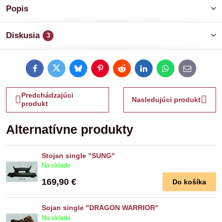
Popis
Diskusia
3
Facebook
Twitter
Bluesky
Pinterest
Reddit
LinkedIn
WhatsApp
E-
mail
Predchádzajúci
Nasledujúci produkt
produkt
Alternatívne produkty
Stojan single "SUNG"
Na sklade
169,90 €
Do košíka
Sojan single "DRAGON WARRIOR"
Na sklade