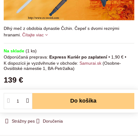
Dlhý meč z obdobia dynastie Čchin. Čepeľ s dvomi reznými
hranami.
Čítajte viac
Na sklade
(
1
ks)
Express Kuriér po zaplatení
•
1,90 €
•
Samurai.sk
(Osobne-
Ovsištské námestie 1, BA-Petržalka)
139 €
Do košíka
Strážny pes
Doručenia