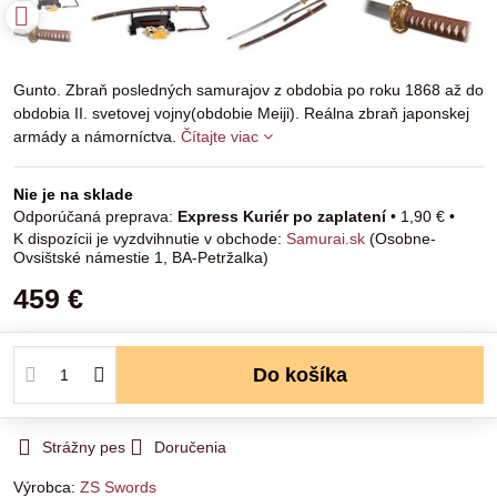
Gunto. Zbraň posledných samurajov z obdobia po roku 1868 až do
obdobia II. svetovej vojny(obdobie Meiji). Reálna zbraň japonskej
armády a námorníctva.
Čítajte viac
Nie je na sklade
Express Kuriér po zaplatení
•
1,90 €
•
Samurai.sk
(Osobne-
Ovsištské námestie 1, BA-Petržalka)
459 €
Do košíka
Strážny pes
Doručenia
Výrobca:
ZS Swords