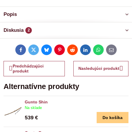
Popis
Diskusia
2
Facebook
Twitter
Bluesky
Pinterest
Reddit
LinkedIn
WhatsApp
E-
mail
Predchádzajúci
Nasledujúci produkt
produkt
Alternatívne produkty
Gunto Shin
Na sklade
539 €
Do košíka