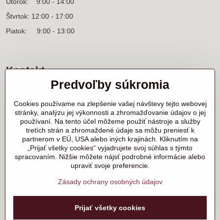
Utorok: 9:00 - 14:00
Štvrtok: 12:00 - 17:00
Piatok: 9:00 - 13:00
Kontakt
Predvoľby súkromia
Sídlo firmy a korešpondenčná adresa
Ľanová 31
Cookies používame na zlepšenie vašej návštevy tejto webovej
900 25 Chorvátsky Grob
stránky, analýzu jej výkonnosti a zhromažďovanie údajov o jej
používaní. Na tento účel môžeme použiť nástroje a služby
+421 905 818 702 p. Marek Nerád
tretích strán a zhromaždené údaje sa môžu preniesť k
+421 910 919 130 p. Michal Horník
partnerom v EÚ, USA alebo iných krajinách. Kliknutím na
+421 910 298 457 showroom
„Prijať všetky cookies“ vyjadrujete svoj súhlas s týmto
spracovaním. Nižšie môžete nájsť podrobné informácie alebo
samurai@samurai.sk
upraviť svoje preferencie.
Twitter
Facebook
Instagram
Zásady ochrany osobných údajov
©
2026
Copyright
Prijať všetky cookies
Predvoľby súkromia
Zásady ochrany osobných údajov