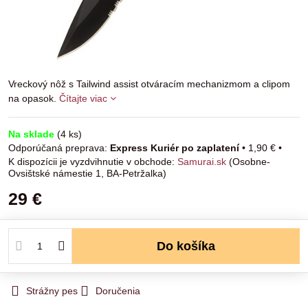
Vreckový nôž s Tailwind assist otváracím mechanizmom a clipom
na opasok.
Čítajte viac
Na sklade
(
4
ks)
Express Kuriér po zaplatení
•
1,90 €
•
Samurai.sk
(Osobne-
Ovsištské námestie 1, BA-Petržalka)
29 €
Do košíka
Strážny pes
Doručenia