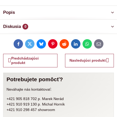
Popis
Diskusia
0
Facebook
Twitter
Bluesky
Pinterest
Reddit
LinkedIn
WhatsApp
E-
mail
Predchádzajúci
Nasledujúci produkt
produkt
Potrebujete pomôcť?
Neváhajte nás kontaktovať:
+421 905 818 702 p. Marek Nerád
+421 910 919 130 p. Michal Horník
+421 910 298 457 showroom