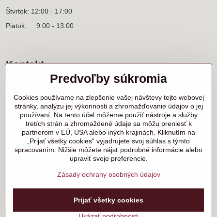
Štvrtok: 12:00 - 17:00
Piatok: 9:00 - 13:00
Kontakt
Predvoľby súkromia
Sídlo firmy a korešpondenčná adresa
Ľanová 31
Cookies používame na zlepšenie vašej návštevy tejto webovej
900 25 Chorvátsky Grob
stránky, analýzu jej výkonnosti a zhromažďovanie údajov o jej
používaní. Na tento účel môžeme použiť nástroje a služby
+421 905 818 702 p. Marek Nerád
tretích strán a zhromaždené údaje sa môžu preniesť k
+421 910 919 130 p. Michal Horník
partnerom v EÚ, USA alebo iných krajinách. Kliknutím na
+421 910 298 457 showroom
„Prijať všetky cookies“ vyjadrujete svoj súhlas s týmto
spracovaním. Nižšie môžete nájsť podrobné informácie alebo
samurai@samurai.sk
upraviť svoje preferencie.
Twitter
Facebook
Instagram
Zásady ochrany osobných údajov
©
2026
Copyright
Prijať všetky cookies
Predvoľby súkromia
Zásady ochrany osobných údajov
Ukázať podrobnosti