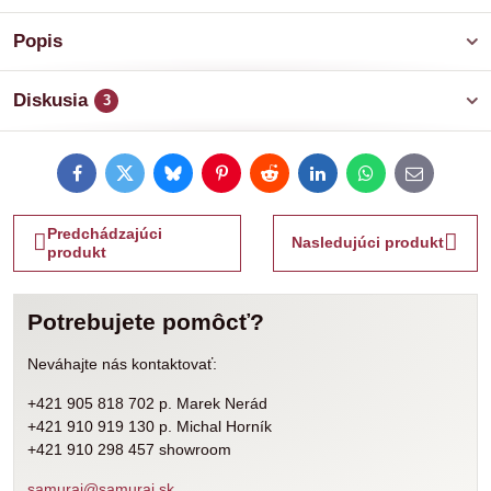
Popis
Diskusia
3
Facebook
Twitter
Bluesky
Pinterest
Reddit
LinkedIn
WhatsApp
E-
mail
Predchádzajúci
Nasledujúci produkt
produkt
Potrebujete pomôcť?
Neváhajte nás kontaktovať:
+421 905 818 702 p. Marek Nerád
+421 910 919 130 p. Michal Horník
+421 910 298 457 showroom
samurai@samurai.sk