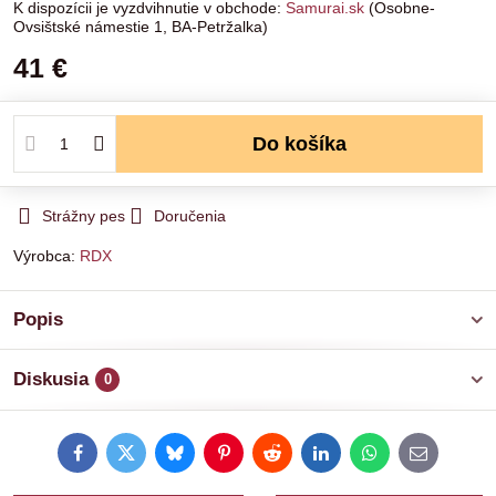
Samurai.sk
(Osobne-
Ovsištské námestie 1, BA-Petržalka)
41 €
Do košíka
Strážny pes
Doručenia
Výrobca:
RDX
Popis
Diskusia
0
Facebook
Twitter
Bluesky
Pinterest
Reddit
LinkedIn
WhatsApp
E-
mail