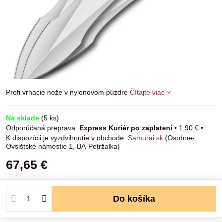
Profi vrhacie nože v nylonovom púzdre
Čítajte viac
Na sklade
(
5
ks)
Express Kuriér po zaplatení
•
1,90 €
•
Samurai.sk
(Osobne-
Ovsištské námestie 1, BA-Petržalka)
67,65 €
Do košíka