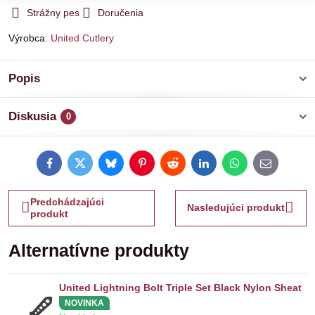
Strážny pes
Doručenia
Výrobca:
United Cutlery
Popis
Diskusia
0
Facebook
Twitter
Bluesky
Pinterest
Reddit
LinkedIn
WhatsApp
E-
mail
Predchádzajúci
Nasledujúci produkt
produkt
Alternatívne produkty
United Lightning Bolt Triple Set Black Nylon Sheat
NOVINKA