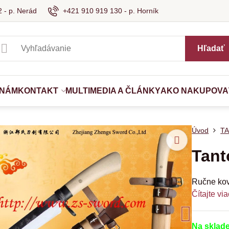
 - p. Nerád
+421 910 919 130 - p. Horník
Hľadať
 NÁM
KONTAKT
MULTIMEDIA A ČLÁNKY
AKO NAKUPOVA
Úvod
T
Tant
Ručne kov
Čítajte via
Na sklad