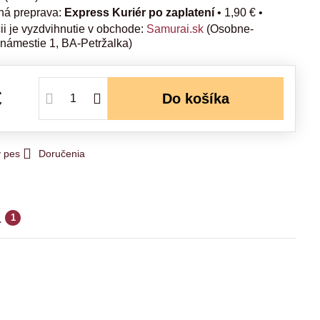
Express Kuriér po zaplatení
•
1,90 €
•
Samurai.sk
(Osobne-
 námestie 1, BA-Petržalka)
€
Do košíka
y pes
Doručenia
a
1