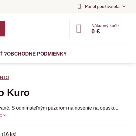
Panel používateľa
Nákupný košík
0 €
Ť ?
OBCHODNÉ PODMIENKY
ANTO
o Kuro
ané. S odnímateľným púzdrom na nosenie na opasku..
c
e
(
16
ks)