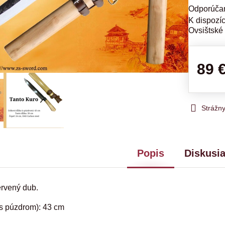
Ovsištské
89 
Strážn
Popis
Diskusi
ervený dub.
(s púzdrom): 43 cm