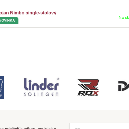
ojan Nimbo single-stolový
Na sk
NOVINKA
a prihlásiť k odberu noviniek e-