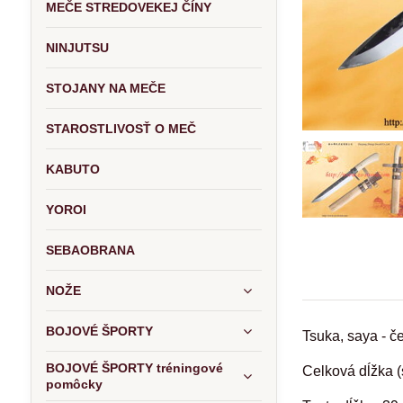
MEČE STREDOVEKEJ ČÍNY
NINJUTSU
STOJANY NA MEČE
STAROSTLIVOSŤ O MEČ
KABUTO
YOROI
SEBAOBRANA
NOŽE
BOJOVÉ ŠPORTY
Tsuka, saya - č
BOJOVÉ ŠPORTY tréningové
Celková dĺžka 
pomôcky