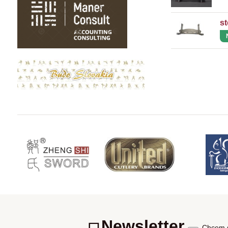
st
Newsletter
Chcem s