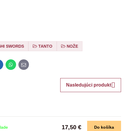
SHI SWORDS
TANTO
NOŽE
inkedIn
WhatsApp
E-
mail
Nasledujúci produkt
17,50 €
lade
Do košíka