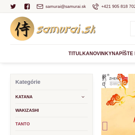
samurai@samurai.sk
+421 905 818 702
TITULKA
NOVINKY
NAPÍŠTE
Kategórie
KATANA
WAKIZASHI
TANTO