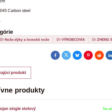
 cm
1045 Carbon steel
.
egórie
Nože-dýky a lovecké nože
VÝROBCOVIA
ZHENG 
Facebook
Twitter
Bluesky
Pinterest
Reddit
L
ajúci produkt
ívne produkty
ojan single stolový
Na sk