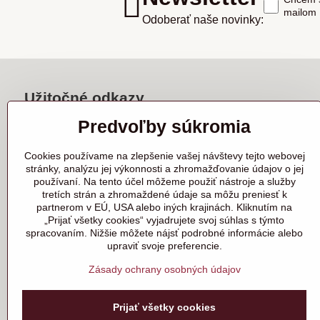
mailom
Odoberať naše novinky:
Užitočné odkazy
Predvoľby súkromia
Akciová ponuka
Ako nakupovať?
Cookies používame na zlepšenie vašej návštevy tejto webovej
Obchodné podmienky
stránky, analýzu jej výkonnosti a zhromažďovanie údajov o jej
Napíšte nám
používaní. Na tento účel môžeme použiť nástroje a služby
Reklamácie
tretích strán a zhromaždené údaje sa môžu preniesť k
Odstúpenie od zmluvy
partnerom v EÚ, USA alebo iných krajinách. Kliknutím na
„Prijať všetky cookies“ vyjadrujete svoj súhlas s týmto
spracovaním. Nižšie môžete nájsť podrobné informácie alebo
upraviť svoje preferencie.
Zásady ochrany osobných údajov
Prijať všetky cookies