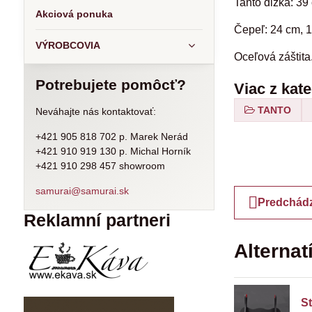
Tanto dĺžka: 39
Akciová ponuka
Čepeľ: 24 cm, 
VÝROBCOVIA
Oceľová záštita
Potrebujete pomôcť?
Viac z kat
TANTO
Neváhajte nás kontaktovať:
+421 905 818 702 p. Marek Nerád
+421 910 919 130 p. Michal Horník
+421 910 298 457 showroom
samurai@samurai.sk
Predchádz
Reklamní partneri
Alternat
St