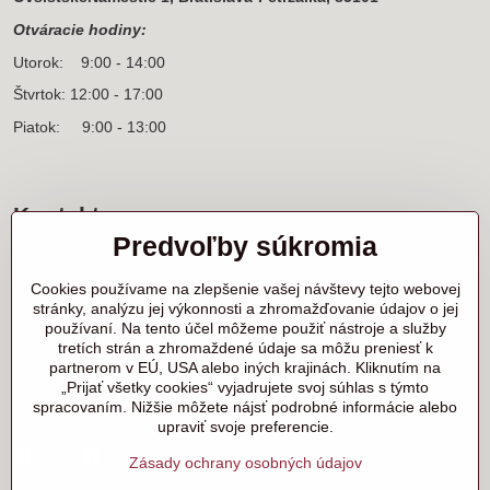
Otváracie hodiny:
Utorok: 9:00 - 14:00
Štvrtok: 12:00 - 17:00
Piatok: 9:00 - 13:00
Kontakt
Predvoľby súkromia
Sídlo firmy a korešpondenčná adresa
Ľanová 31
Cookies používame na zlepšenie vašej návštevy tejto webovej
900 25 Chorvátsky Grob
stránky, analýzu jej výkonnosti a zhromažďovanie údajov o jej
používaní. Na tento účel môžeme použiť nástroje a služby
+421 905 818 702 p. Marek Nerád
tretích strán a zhromaždené údaje sa môžu preniesť k
+421 910 919 130 p. Michal Horník
partnerom v EÚ, USA alebo iných krajinách. Kliknutím na
+421 910 298 457 showroom
„Prijať všetky cookies“ vyjadrujete svoj súhlas s týmto
spracovaním. Nižšie môžete nájsť podrobné informácie alebo
samurai@samurai.sk
upraviť svoje preferencie.
Twitter
Facebook
Instagram
Zásady ochrany osobných údajov