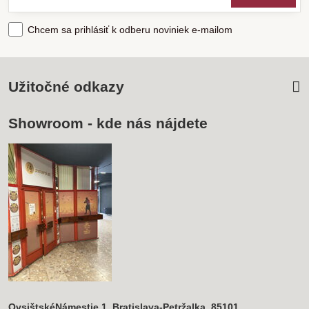
Chcem sa prihlásiť k odberu noviniek e-mailom
Užitočné odkazy
Showroom - kde nás nájdete
OvsištskéNámestie 1, Bratislava-Petržalka, 85101